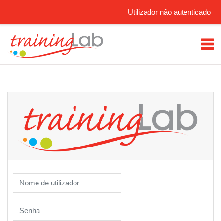
Utilizador não autenticado
Ir para o conteúdo principal
Conpro: Entrar
Nome de utilizador
Senha